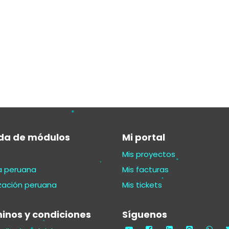
da de módulos
Mi portal
Mis proyectos
la peruana
Mis facturas
ización peruana
Mis tickets
inos y condiciones
Síguenos