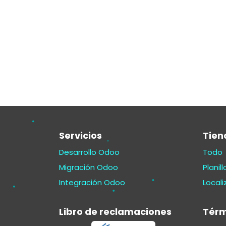
Servicios
Tien
Desarrollo Odoo
Todo
Migración Odoo
Planil
Integración Odoo
Local
Libro de reclamaciones
Térm