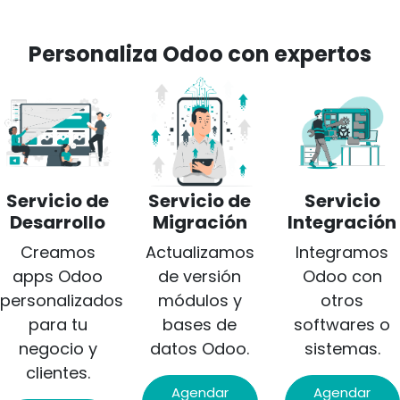
Personaliza Odoo con expertos
Servicio de
Servicio de
Servicio
Desarrollo
Migración
Integración
Creamos
Actualizamos
Integramos
apps Odoo
de versión
Odoo con
personalizados
módulos y
otros
para tu
bases de
softwares o
negocio y
datos Odoo.
sistemas.
clientes.
Agendar
Agendar