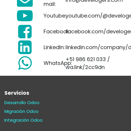
mail:
Youtube:
youtube.com/@develoge
Facebook:
facebook.com/develoge
LinkedIn:
linkedin.com/company/d
+51 986 621 033 /
WhatsApp:
wa.link/2cc9dn
Servicios
Desarrollo Odoo
Migración Odoo
Integración Odoo