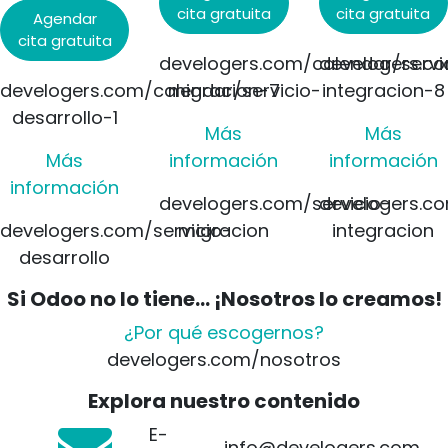
cita gratuita
cita gratuita
Agendar
cita gratuita
develogers.com/calendar/servi
develogers.co
develogers.com/calendar/servicio-
migracion-7
integracion-8
desarrollo-1
Más
Más
Más
información
información
información
develogers.com/servicio-
develogers.co
develogers.com/servicio-
migracion
integracion
desarrollo
Si Odoo no lo tiene... ¡Nosotros lo creamos!
¿Por qué escogernos?
develogers.com/nosotros
Explora nuestro contenido
E-
info@develogers.com