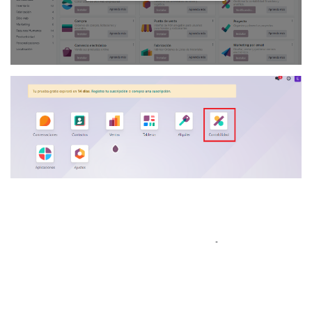
Paso complementario #1
En caso, el sistema te rechace para que
accedas a una prueba gratuita, da click en el
texto
demo de las bases de datos
; el cual te